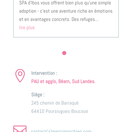
SPA d'Ibos vous offrent bien plus qu'une simple
adoption - c'est une aventure riche en émotions
et en avantages concrets. Des refuges...
lire plus

Intervention :
Bien-être animal – vers une prise de
PAU et agglo, Béarn, Sud Landes.
conscience vétérinaire
d'après Isabelle Vieira (N84) - article original
Siège :
est vétérinaire comportementaliste diplômée
245 chemin de Barraqué
des écoles nationales vétérinaires, certifiée de
64410 Poursiugues-Boucoue
thérapie comportementale et cognitive de
l’institut d’enseignement de l’Association

contact(a)mercimonchien.com