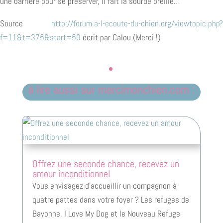
une barrière pour se préserver, il fait la sourde oreille…
Source
http://forum.a-l-ecoute-du-chien.org/viewtopic.php?
f=11&t=375&start=50
écrit par Calou (Merci !)
à lire aussi sur mercimonchien.com :
Offrez une seconde chance, recevez un
amour inconditionnel
Vous envisagez d'accueillir un compagnon à
quatre pattes dans votre foyer ? Les refuges de
Bayonne, I Love My Dog et le Nouveau Refuge